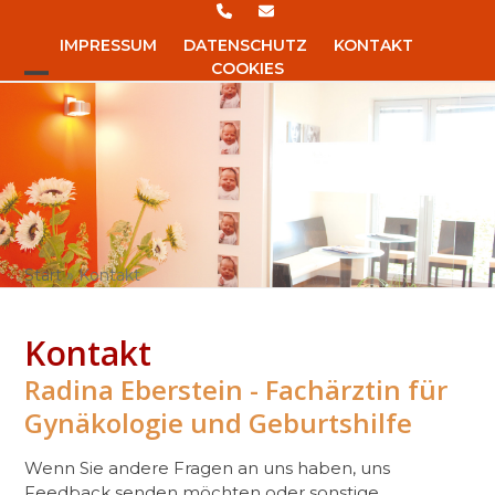
Skip
to
IMPRESSUM
DATENSCHUTZ
KONTAKT
content
COOKIES
Open
Close
mobile
mobile
menu
menu
Start
»
Kontakt
Kontakt
Radina Eberstein - Fachärztin für
Gynäkologie und Geburtshilfe
Wenn Sie andere Fragen an uns haben, uns
Feedback senden möchten oder sonstige